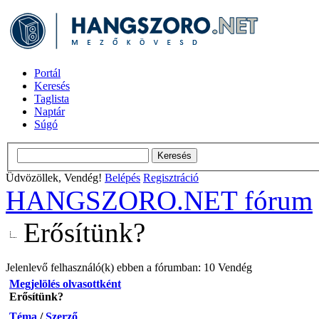
Portál
Keresés
Taglista
Naptár
Súgó
Üdvözöllek, Vendég!
Belépés
Regisztráció
HANGSZORO.NET fórum
Erősítünk?
Jelenlevő felhasználó(k) ebben a fórumban: 10 Vendég
Megjelölés olvasottként
Erősítünk?
Téma
/
Szerző