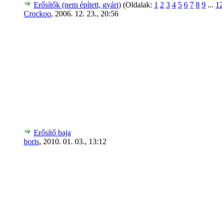
Erősítők (nem épített, gyári)
(Oldalak:
1
2
3
4
5
6
7
8
9
...
1
Crockoo
,
2006. 12. 23., 20:56
Erősítő baja
boris
,
2010. 01. 03., 13:12