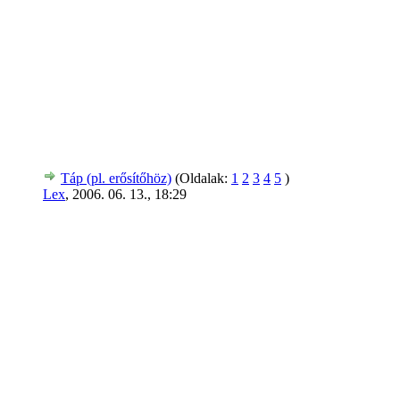
Táp (pl. erősítőhöz)
(Oldalak:
1
2
3
4
5
)
Lex
,
2006. 06. 13., 18:29