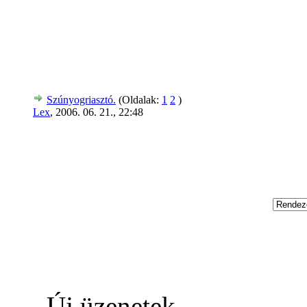
Szúnyogriasztó.
(Oldalak:
1
2
)
Lex
,
2006. 06. 21., 22:48
Új üzenetek