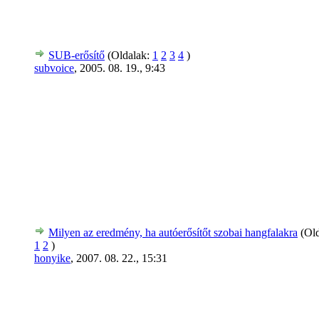
SUB-erősítő
(Oldalak:
1
2
3
4
)
subvoice
,
2005. 08. 19., 9:43
Milyen az eredmény, ha autóerősítőt szobai hangfalakra
(Ol
1
2
)
honyike
,
2007. 08. 22., 15:31