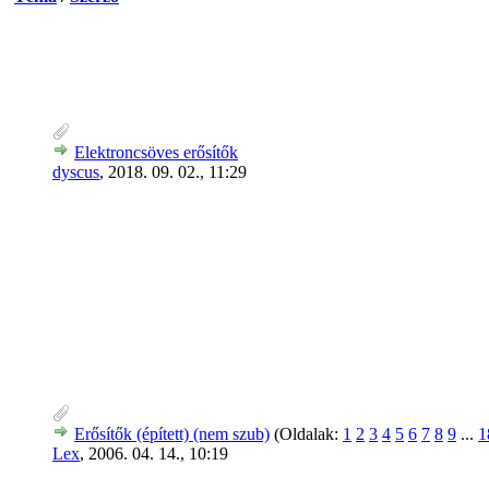
Elektroncsöves erősítők
dyscus
,
2018. 09. 02., 11:29
Erősítők (épített) (nem szub)
(Oldalak:
1
2
3
4
5
6
7
8
9
...
1
Lex
,
2006. 04. 14., 10:19