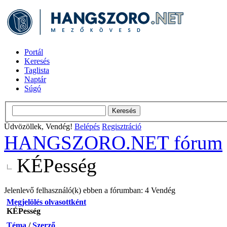
Portál
Keresés
Taglista
Naptár
Súgó
Üdvözöllek, Vendég!
Belépés
Regisztráció
HANGSZORO.NET fórum
KÉPesség
Jelenlevő felhasználó(k) ebben a fórumban: 4 Vendég
Megjelölés olvasottként
KÉPesség
Téma
/
Szerző