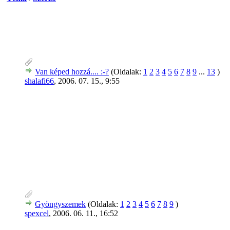
Van képed hozzá.... :-?
(Oldalak:
1
2
3
4
5
6
7
8
9
...
13
)
shalafi66
,
2006. 07. 15., 9:55
Gyöngyszemek
(Oldalak:
1
2
3
4
5
6
7
8
9
)
spexcel
,
2006. 06. 11., 16:52