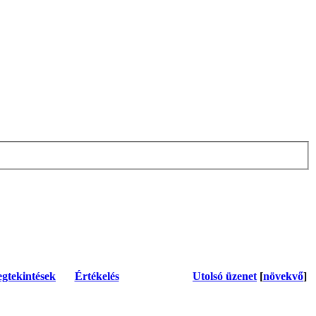
gtekintések
Értékelés
Utolsó üzenet
[
növekvő
]