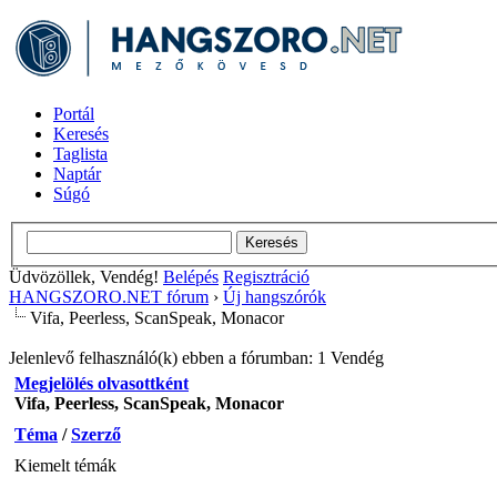
Portál
Keresés
Taglista
Naptár
Súgó
Üdvözöllek, Vendég!
Belépés
Regisztráció
HANGSZORO.NET fórum
›
Új hangszórók
Vifa, Peerless, ScanSpeak, Monacor
Jelenlevő felhasználó(k) ebben a fórumban: 1 Vendég
Megjelölés olvasottként
Vifa, Peerless, ScanSpeak, Monacor
Téma
/
Szerző
Kiemelt témák