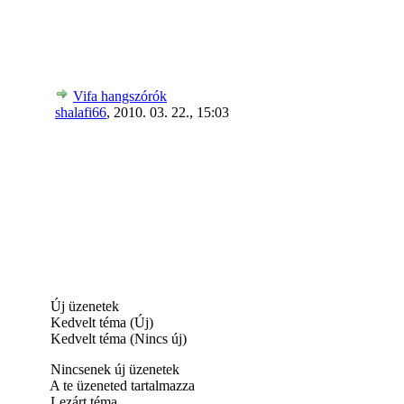
Vifa hangszórók
shalafi66
,
2010. 03. 22., 15:03
Új üzenetek
Kedvelt téma (Új)
Kedvelt téma (Nincs új)
Nincsenek új üzenetek
A te üzeneted tartalmazza
Lezárt téma