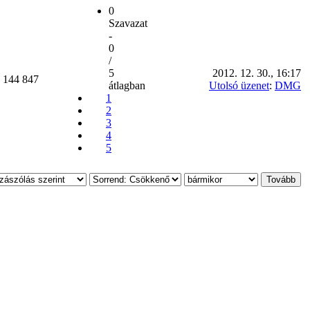
0
Szavazat
-
0
/
5
2012. 12. 30., 16:17
144 847
átlagban
Utolsó üzenet
:
DMG
1
2
3
4
5