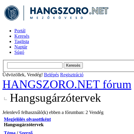
Portál
Keresés
Taglista
Naptár
Súgó
Üdvözöllek, Vendég!
Belépés
Regisztráció
HANGSZORO.NET fórum
Hangsugárzótervek
Jelenlevő felhasználó(k) ebben a fórumban: 2 Vendég
Megjelölés olvasottként
Hangsugárzótervek
Téma
/
Szerző